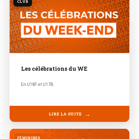
CLUB
Les célébrations du WE
En U18F et U17B.
LIRE LA SUITE
FÉMININES