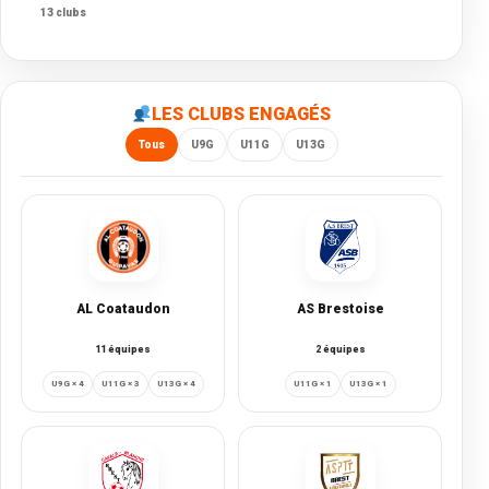
13 clubs
LES CLUBS ENGAGÉS
Tous
U9G
U11G
U13G
AL Coataudon
AS Brestoise
11 équipes
2 équipes
U9G × 4
U11G × 3
U13G × 4
U11G × 1
U13G × 1