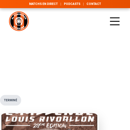
MATCHS EN DIRECT
PODCASTS
CONTACT
←
Challenge Louis Rivoallon
ÉDITION 2022
Challenge Louis Rivoallon
Retrouvez toutes les informations, les équipes engagées et
les documents utiles pour cette édition.
TERMINÉ