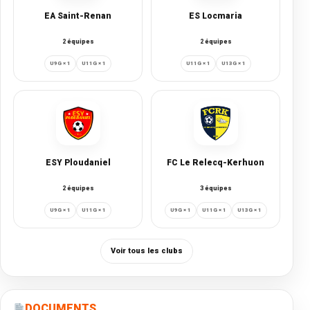
EA Saint-Renan
ES Locmaria
2 équipes
2 équipes
U9G × 1
U11G × 1
U11G × 1
U13G × 1
ESY Ploudaniel
FC Le Relecq-Kerhuon
2 équipes
3 équipes
U9G × 1
U11G × 1
U9G × 1
U11G × 1
U13G × 1
Voir tous les clubs
DOCUMENTS