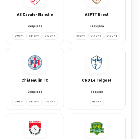
AS Cavale-Blanche
ASPTT Brest
3 équipes
3 équipes
U9G × 1
U11G × 1
U13G × 1
U9G × 1
U11G × 1
U13G × 1
Châteaulin FC
CND Le Folgoët
3 équipes
1 équipe
U9G × 1
U11G × 1
U13G × 1
U9G × 1