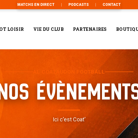
MATCHS EN DIRECT
PODCASTS
CONTACT
OT LOISIR
VIE DU CLUB
PARTENAIRES
BOUTIQ
AL COATAUDON FOOTBALL
NOS ÉVÈNEMENT
Ici c'est Coat'