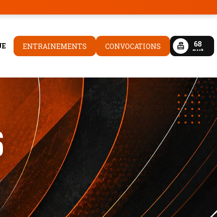
68
UE
ENTRAINEMENTS
CONVOCATIONS
en aoÛt
S