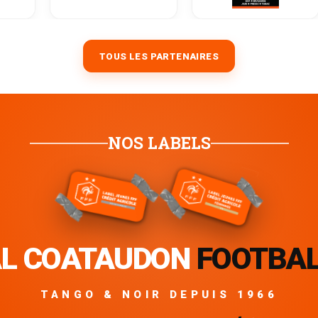
TOUS LES PARTENAIRES
NOS LABELS
L COATAUDON
FOOTBA
TANGO & NOIR DEPUIS 1966