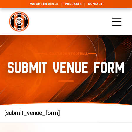
MATCHS EN DIRECT
PODCASTS
CONTACT
AL COATAUDON FOOTBALL
SUBMIT VENUE FORM
[submit_venue_form]