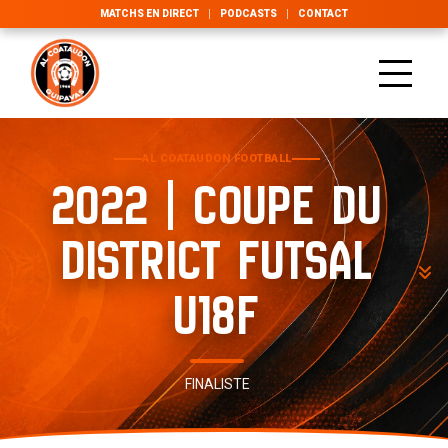
MATCHS EN DIRECT
PODCASTS
CONTACT
AL COATAUDON FOOTBALL
2022 | COUPE DU
DISTRICT FUTSAL
U18F
FINALISTE