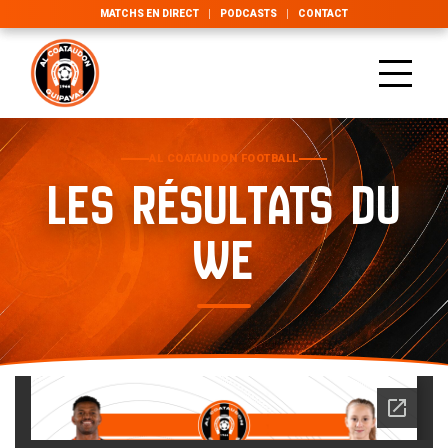
MATCHS EN DIRECT
PODCASTS
CONTACT
AL COATAUDON FOOTBALL
LES RÉSULTATS DU
WE