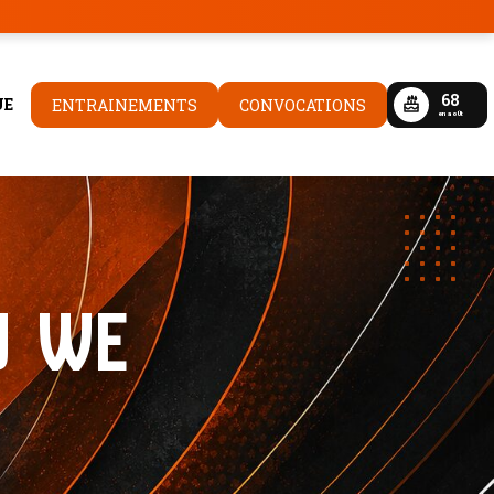
68
UE
ENTRAINEMENTS
CONVOCATIONS
en aoÛt
U WE