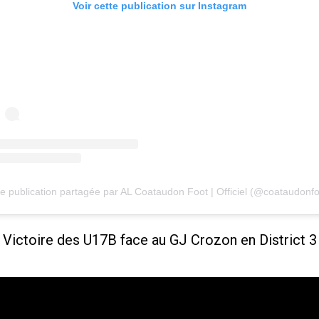
Voir cette publication sur Instagram
e publication partagée par AL Coataudon Foot | Officiel (@coataudonfo
Victoire des U17B face au GJ Crozon en District 3