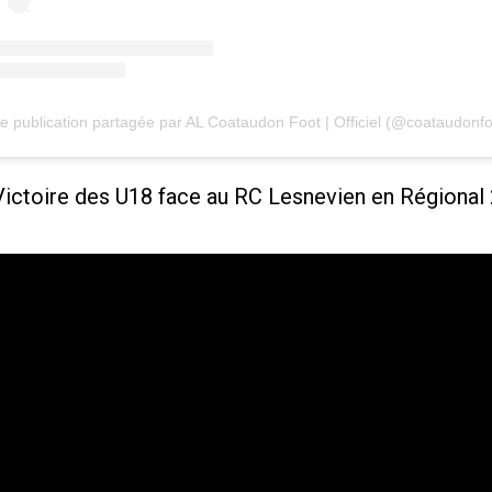
e publication partagée par AL Coataudon Foot | Officiel (@coataudonfo
Victoire des U18 face au RC Lesnevien en Régional 