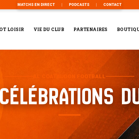
MATCHS EN DIRECT
PODCASTS
CONTACT
OT LOISIR
VIE DU CLUB
PARTENAIRES
BOUTIQ
AL COATAUDON FOOTBALL
 CÉLÉBRATIONS D