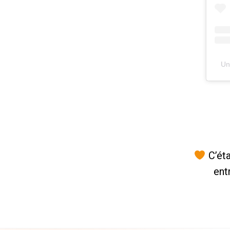
Un
C’éta
ent