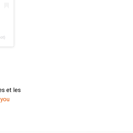
ot)
s et les
ryou