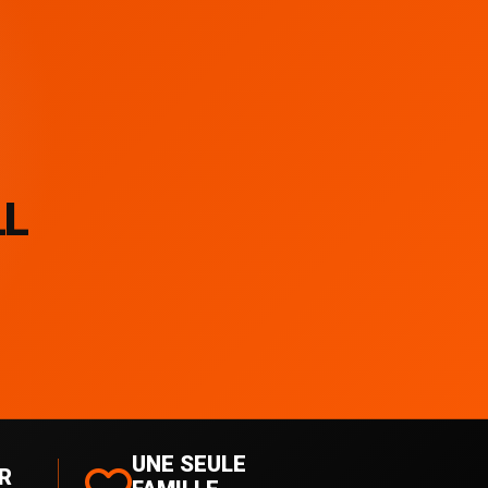
LL
UNE SEULE
R