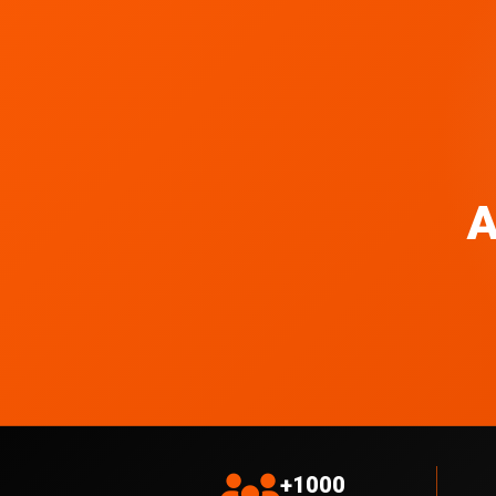
A
+1000