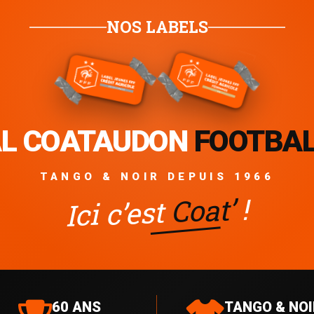
NOS LABELS
L COATAUDON
FOOTBA
TANGO & NOIR DEPUIS 1966
!
Coat’
Ici c’est
60 ANS
TANGO & NOI