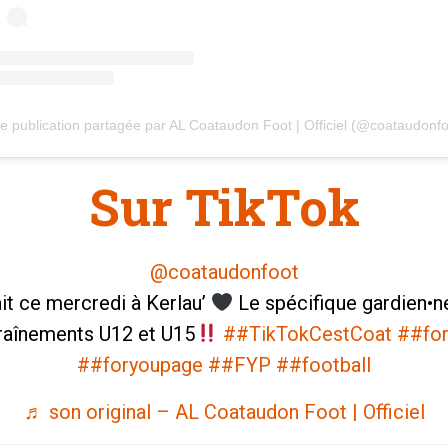
e publication partagée par AL Coataudon Foot | Officiel (@coataudonfo
Sur TikTok
@coataudonfoot
it ce mercredi à Kerlau’
Le spécifique gardien•ne
raînements U12 et U15
##TikTokCestCoat
##fo
##foryoupage
##FYP
##football
♬ son original – AL Coataudon Foot | Officiel