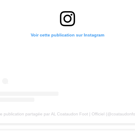
Voir cette publication sur Instagram
e publication partagée par AL Coataudon Foot | Officiel (@coataudonfo