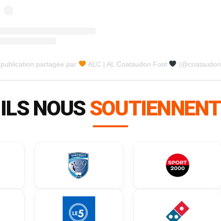
publication partagée par
ALC | AL Coataudon Foot
(@coataudonf
ILS NOUS
SOUTIENNENT