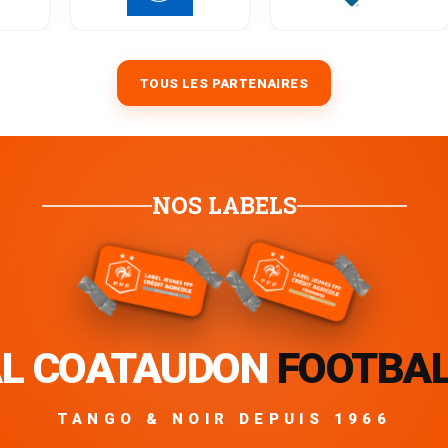
TOUS LES PARTENAIRES
NOS LABELS
L COATAUDON
FOOTBA
TANGO & NOIR DEPUIS 1966